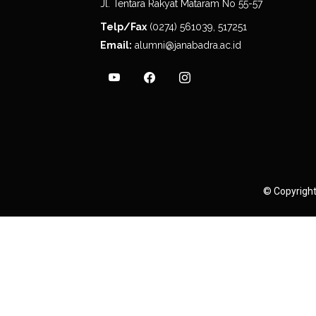
Jl. Tentara Rakyat Mataram No 55-57
Telp/Fax
(0274) 561039, 517251
Email:
alumni@janabadra.ac.id
©
Copyrigh