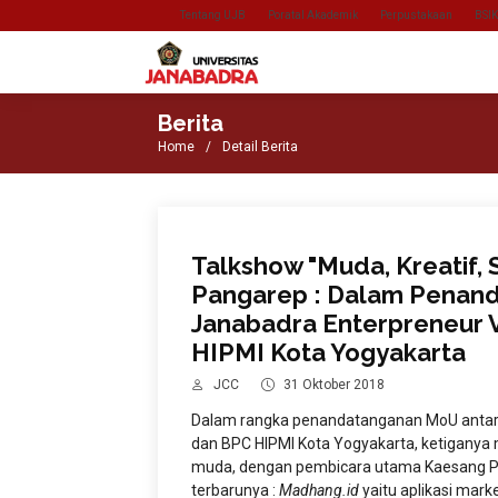
Tentang UJB
Poratal Akademik
Perpustakaan
BSI
Berita
Home
Detail Berita
Talkshow "Muda, Kreatif,
Pangarep : Dalam Penan
Janabadra Enterpreneur V
HIPMI Kota Yogyakarta
JCC
31 Oktober 2018
Dalam rangka penandatanganan MoU anta
dan BPC HIPMI Kota Yogyakarta, ketigany
muda, dengan pembicara utama Kaesang Pa
terbarunya :
Madhang.id
yaitu aplikasi mar