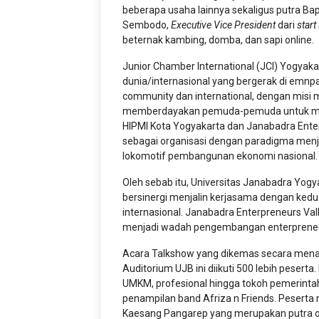
beberapa usaha lainnya sekaligus putra Bapa
Sembodo,
Executive Vice President
dari
start
beternak kambing, domba, dan sapi online.
Junior Chamber International (JCI) Yogyak
dunia/internasional yang bergerak di emnpa
community dan international, dengan mis
memberdayakan pemuda-pemuda untuk menc
HIPMI Kota Yogyakarta dan Janabadra Enter
sebagai organisasi dengan paradigma menj
lokomotif pembangunan ekonomi nasional
Oleh sebab itu, Universitas Janabadra Yogy
bersinergi menjalin kerjasama dengan kedua
internasional. Janabadra Enterpreneurs Vall
menjadi wadah pengembangan enterpreneu
Acara Talkshow yang dikemas secara menar
Auditorium UJB ini diikuti 500 lebih pesert
UMKM, profesional hingga tokoh pemerintah. 
penampilan band Afriza n Friends. Peserta
Kaesang Pangarep yang merupakan putra ora